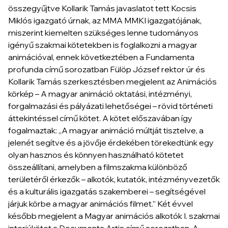
összegyűjtve Kollarik Tamás javaslatot tett Kocsis
Miklós igazgató úrnak, az MMA MMKI igazgatójának,
miszerint kiemelten szükséges lenne tudományos
igényű szakmai kötetekben is foglalkozni a magyar
animációval, ennek következtében a Fundamenta
profunda című sorozatban Fülöp József rektor úr és
Kollarik Tamás szerkesztésben megjelent az Animációs
körkép – A magyar animáció oktatási, intézményi,
forgalmazási és pályázati lehetőségei – rövid történeti
áttekintéssel című kötet. A kötet előszavában így
fogalmaztak: „A magyar animáció múltját tisztelve, a
jelenét segítve és a jövője érdekében törekedtünk egy
olyan hasznos és könnyen használható kötetet
összeállítani, amelyben a filmszakma különböző
területéről érkezők – alkotók, kutatók, intézményvezetők
és a kulturális igazgatás szakemberei – segítségével
járjuk körbe a magyar animációs filmet.” Két évvel
később megjelent a Magyar animációs alkotók I. szakmai
interjúkötet a Documenta Artis című sorozatban. A