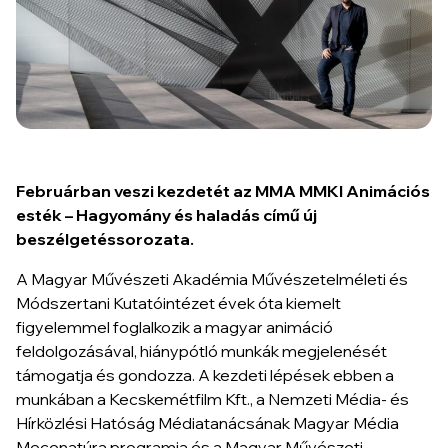
Februárban veszi kezdetét az MMA MMKI Animációs
esték – Hagyomány és haladás című új
beszélgetéssorozata.
A Magyar Művészeti Akadémia Művészetelméleti és
Módszertani Kutatóintézet évek óta kiemelt
figyelemmel foglalkozik a magyar animáció
feldolgozásával, hiánypótló munkák megjelenését
támogatja és gondozza. A kezdeti lépések ebben a
munkában a Kecskemétfilm Kft., a Nemzeti Média- és
Hírközlési Hatóság Médiatanácsának Magyar Média
Mecenatúra programja és a Magyar Művészeti