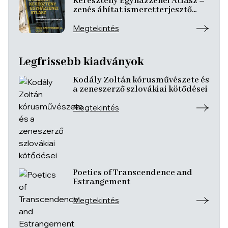
Keresztény Egyházzenei Atlasz –
zenés áhítat ismeretterjesztő
előadásokkal
Megtekintés
Legfrissebb kiadványok
Kodály Zoltán kórusművészete és
a zeneszerző szlovákiai kötődései
Megtekintés
Poetics of Transcendence and
Estrangement
Megtekintés