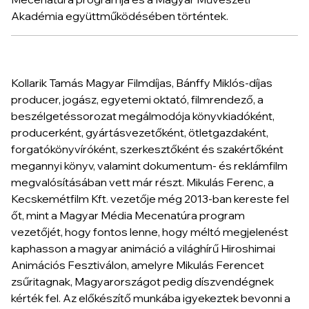
Akadémia együttműködésében történtek.
Kollarik Tamás Magyar Filmdíjas, Bánffy Miklós-díjas
producer, jogász, egyetemi oktató, filmrendező, a
beszélgetéssorozat megálmodója könyvkiadóként,
producerként, gyártásvezetőként, ötletgazdaként,
forgatókönyvíróként, szerkesztőként és szakértőként
megannyi könyv, valamint dokumentum- és reklámfilm
megvalósításában vett már részt. Mikulás Ferenc, a
Kecskemétfilm Kft. vezetője még 2013-ban kereste fel
őt, mint a Magyar Média Mecenatúra program
vezetőjét, hogy fontos lenne, hogy méltó megjelenést
kaphasson a magyar animáció a világhírű Hiroshimai
Animációs Fesztiválon, amelyre Mikulás Ferencet
zsűritagnak, Magyarországot pedig díszvendégnek
kérték fel. Az előkészítő munkába igyekeztek bevonni a