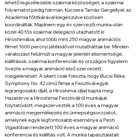
lehető legszélesebb szakmai közösséget, a szakmai
folyamatot pedig hárman, Kucsera Tamás Gergellyel, az
Akadémia főtitkárával kiegészülve közösen
koordinálták. Majdnem egy év szervezői munka után
közel 40 fős szakmai delegáció utazhatott ki
Hiroshimába, ahol több mint 250 magyar animációs
filmet 1600 percnyi játékidővel mutathattak be. Minden
várakozást felülmúlt a magyar jelenlét elismertsége,
kiállítások, szakmai konferenciák és országos figyelem
övezte a magyar animáció első szervezett
megjelenését. A sikert csak fokozta, hogy Bucsi Réka
Symphony No. 42 című filmje a Fesztivál egyik
legrangosabb díját, a Hiroshima-díjat kapta meg.
Hazatérve a Hiroshimai Fesztiválról munkájuk
folytatódott, megszervezték a 100 éves a magyar
animáció megemlékezés és ünnepségsorozatot,
amelynek egyik legfontosabb eseménye a Pesti
Vigadóban rendezett 100 éves a magyar animáció
konferencia és kiállítás volt. A munka tapasztalatait