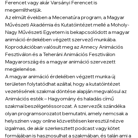
Ferencet vagy akár Varsányi Ferencet is
megemlíthetjük.
Az elmúlt években a Mecenatúra program, a Magyar
Művészeti Akadémia és Kutatóintézet mellé a Moholy-
Nagy Művészeti Egyetem is bekapcsolódott a magyar
animáció érdekében végzett szervező munkába.
Koprodukcióban valósult meg az Annecy Animációs
Fesztiválon és a Teheráni Animációs Fesztiválon
Magyarország és a magyar animáció szervezett
megjelenése.
A magyar animáció érdekében végzett munka új
területen folytatódhat azáltal, hogy a kutatóintézet
vezetésének szakmai döntése alapján megvalósul az
Animációs esték – Hagyomány és haladás című
szakmai beszélgetéssorozat. A szervezők szándéka
olyan programsorozatot bemutatni, amely nemcsak a
helyszínen vagy online közvetítésen keresztül nézve
izgalmas, de akár szerkesztett podcast vagy kötet
formájában is hasznosulhat a szakmában, és talán ami a