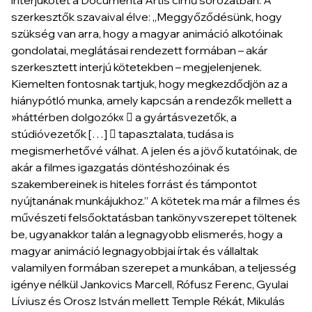
szerkesztők szavaival élve: „Meggyőződésünk, hogy
szükség van arra, hogy a magyar animáció alkotóinak
gondolatai, meglátásai rendezett formában – akár
szerkesztett interjú kötetekben – megjelenjenek.
Kiemelten fontosnak tartjuk, hogy megkezdődjön az a
hiánypótló munka, amely kapcsán a rendezők mellett a
»háttérben dolgozók«  a gyártásvezetők, a
stúdióvezetők […]  tapasztalata, tudása is
megismerhetővé válhat. A jelen és a jövő kutatóinak, de
akár a filmes igazgatás döntéshozóinak és
szakembereinek is hiteles forrást és támpontot
nyújtanának munkájukhoz.” A kötetek ma már a filmes és
művészeti felsőoktatásban tankönyvszerepet töltenek
be, ugyanakkor talán a legnagyobb elismerés, hogy a
magyar animáció legnagyobbjai írtak és vállaltak
valamilyen formában szerepet a munkában, a teljesség
igénye nélkül Jankovics Marcell, Rófusz Ferenc, Gyulai
Líviusz és Orosz István mellett Temple Rékát, Mikulás