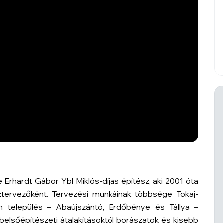
rhardt Gábor Ybl Miklós-díjas építész, aki 2001 óta
sztervezőként. Tervezési munkáinak többsége Tokaj-
m település – Abaújszántó, Erdőbénye és Tállya –
 a belsőépítészeti átalakításoktól borászatok és kisebb