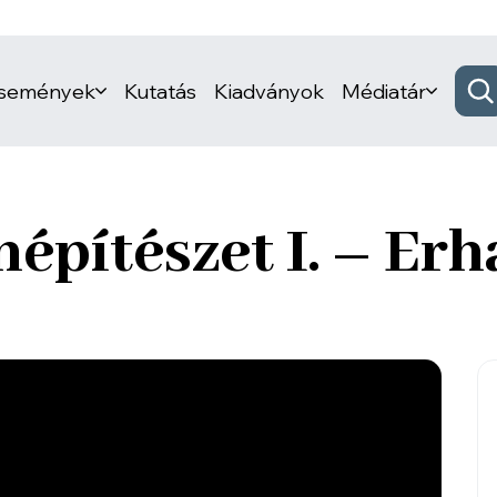
események
Kutatás
Kiadványok
Médiatár
népítészet I. – Er