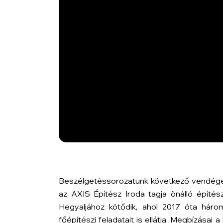
Beszélgetéssorozatunk következő vendége E
az AXIS Építész Iroda tagja önálló építé
Hegyaljához kötődik, ahol 2017 óta háro
főépítészi feladatait is ellátja. Megbízásai