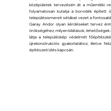
középületek tervezésén át a műemléki reko
folyamatosan kutatja a borvidék épített ö
településismereti sétákat vezet a fontosa
Garay Andor olyan kérdéseket tervez érin
örökségéhez, milyen kilátások, lehetőségek é
látja a településkép védelmét főépítészké
újrekonstrukciós gyakorlatához, illetve fe
építészeti ízlés kapcsán.