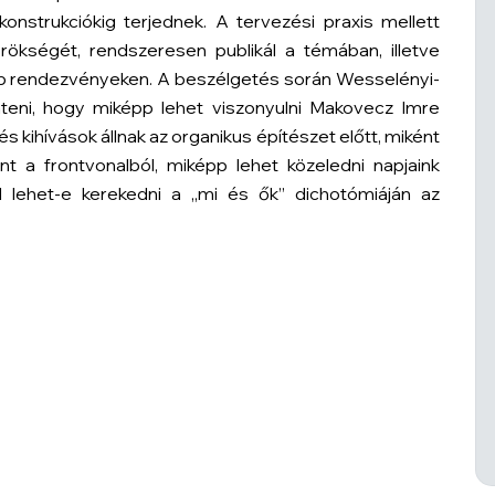
nstrukciókig terjednek. A tervezési praxis mellett
rökségét, rendszeresen publikál a témában, illetve
bb rendezvényeken. A beszélgetés során Wesselényi-
teni, hogy miképp lehet viszonyulni Makovecz Imre
s kihívások állnak az organikus építészet előtt, miként
nt a frontvonalból, miképp lehet közeledni napjaink
lül lehet-e kerekedni a „mi és ők” dichotómiáján az