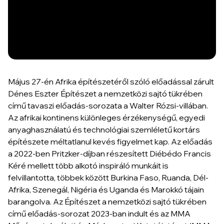
Május 27-én Afrika építészetéről szóló előadással zárult
Dénes Eszter Építészet a nemzetközi sajtó tükrében
című tavaszi előadás-sorozata a Walter Rózsi-villában.
Az afrikai kontinens különleges érzékenységű, egyedi
anyaghasználatú és technológiai szemléletű kortárs
építészete méltatlanul kevés figyelmet kap. Az előadás
a 2022-ben Pritzker-díjban részesített Diébédo Francis
Kéré mellett több alkotó inspiráló munkáit is
felvillantotta, többek között Burkina Faso, Ruanda, Dél-
Afrika, Szenegál, Nigéria és Uganda és Marokkó tájain
barangolva. Az Építészet a nemzetközi sajtó tükrében
című előadás-sorozat 2023-ban indult és az MMA