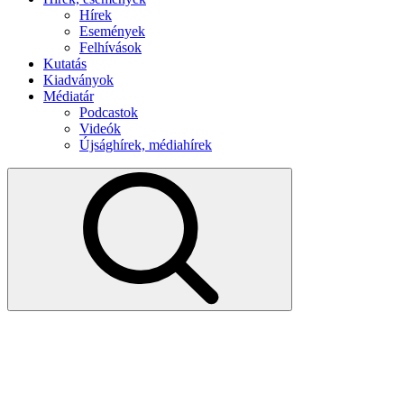
Hírek
Események
Felhívások
Kutatás
Kiadványok
Médiatár
Podcastok
Videók
Újsághírek, médiahírek