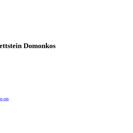
Wettstein Domonkos
be-on