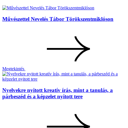
Művészettel Nevelés Tábor Törökszentmiklóson
Megtekintés
Nyelvekre nyitott kreatív írás, mint a tanulás, a
párbeszéd és a képzelet nyitott tere