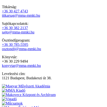
Titkárság:
+36 30 427 4743
titkarsag@mma-mmki.hu
Sajtókapcsolatok:
+36 30 382 2137
sajto@mma-mmki.hu
Ösztöndíjprogram:
+36 30 785-5595
osztondij@mma-mmki.hu
Könyvtár:
+36 30 229 9494
konyvtar@mma-mmki.hu
Levelezési cím:
1121 Budapest, Budakeszi út 38.