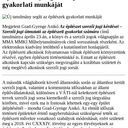
gyakorlati munkáját
Megjelent Grad-Gyenge Anikó
Az építészet szerzői jogi kérdései –
Szerzői jogi útmutató az építészeti gyakorlat számára
című
tanulmánya április 23-án, a könyv és a szerzői jogok világnapján az
MMA MMKI Műhelytanulmányok című sorozatának részeként. Az
elektronikus kiadvány letölthető a kutatóintézet honlapjáról.
Az építészeti alkotások folyamatosan válnak építészeti környezetünk
részévé, egyben építészeti történetünkké is. Emiatt az építészeti
alkotások kapcsán szükséges megvizsgálni a korábban született és
még meglévő alkotások szerzői jogi sorsát.
A második világháborút követő államosítás során az államhoz került
szerzői jogok, valamint a kommunista időszakban az állami
építővállalatoknál, különösen a VÁTI-nál keletkezett építészeti
tervek szerzői jogi sorsa kiemelkedő a szerzői jog tárgyalása
körében, mivel ezek ma is fontosak lehetnek egy-egy épület
átépítésénél – mondta Grad-Gyenge Anikó. Az elmúlt időszak
történeti épületeket érintő nagyberuházásai szükségessé tették az
építészeti művekre vonatkozó szabályok módosítását, ezért született
meg a 2018. évi CXXXIV. törvény az egyes törvényeknek az