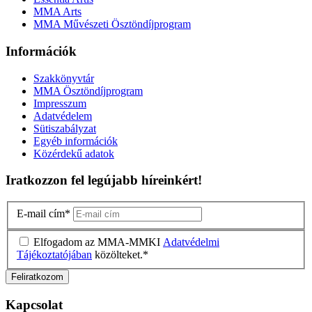
MMA Arts
MMA Művészeti Ösztöndíjprogram
Információk
Szakkönyvtár
MMA Ösztöndíjprogram
Impresszum
Adatvédelem
Sütiszabályzat
Egyéb információk
Közérdekű adatok
Iratkozzon fel legújabb híreinkért!
E-mail cím
*
Elfogadom az MMA-MMKI
Adatvédelmi
Tájékoztatójában
közölteket.
*
Kapcsolat