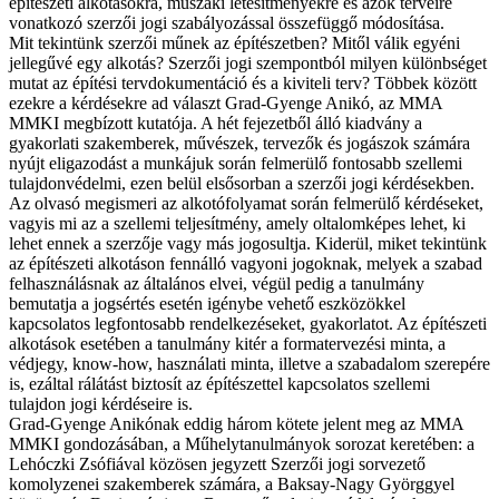
építészeti alkotásokra, műszaki létesítményekre és azok terveire
vonatkozó szerzői jogi szabályozással összefüggő módosítása.
Mit tekintünk szerzői műnek az építészetben? Mitől válik egyéni
jellegűvé egy alkotás? Szerzői jogi szempontból milyen különbséget
mutat az építési tervdokumentáció és a kiviteli terv? Többek között
ezekre a kérdésekre ad választ Grad-Gyenge Anikó, az MMA
MMKI megbízott kutatója. A hét fejezetből álló kiadvány a
gyakorlati szakemberek, művészek, tervezők és jogászok számára
nyújt eligazodást a munkájuk során felmerülő fontosabb szellemi
tulajdonvédelmi, ezen belül elsősorban a szerzői jogi kérdésekben.
Az olvasó megismeri az alkotófolyamat során felmerülő kérdéseket,
vagyis mi az a szellemi teljesítmény, amely oltalomképes lehet, ki
lehet ennek a szerzője vagy más jogosultja. Kiderül, miket tekintünk
az építészeti alkotáson fennálló vagyoni jogoknak, melyek a szabad
felhasználásnak az általános elvei, végül pedig a tanulmány
bemutatja a jogsértés esetén igénybe vehető eszközökkel
kapcsolatos legfontosabb rendelkezéseket, gyakorlatot. Az építészeti
alkotások esetében a tanulmány kitér a formatervezési minta, a
védjegy, know-how, használati minta, illetve a szabadalom szerepére
is, ezáltal rálátást biztosít az építészettel kapcsolatos szellemi
tulajdon jogi kérdéseire is.
Grad-Gyenge Anikónak eddig három kötete jelent meg az MMA
MMKI gondozásában, a Műhelytanulmányok sorozat keretében: a
Lehóczki Zsófiával közösen jegyzett Szerzői jogi sorvezető
komolyzenei szakemberek számára, a Baksay-Nagy Györggyel