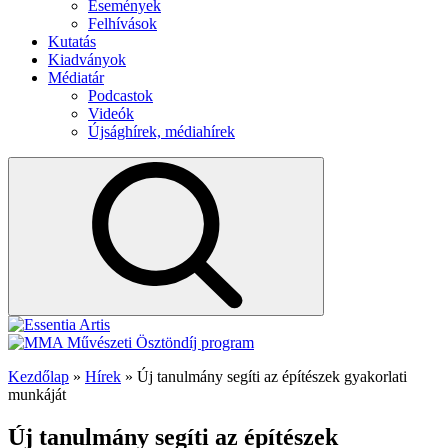
Események
Felhívások
Kutatás
Kiadványok
Médiatár
Podcastok
Videók
Újsághírek, médiahírek
Kezdőlap
»
Hírek
»
Új tanulmány segíti az építészek gyakorlati
munkáját
Új tanulmány segíti az építészek