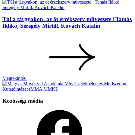
Túl a tárgyakon: az öt érzékszerv művészete | Tamás
Ildikó, Seregély Mirtill, Kovách Katalin
Megtekintés
Közösségi média