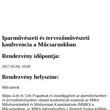
Iparművészeti és tervezőművészeti
konferencia a Műcsarnokban
Rendezvény időpontja:
2017.05.04. 10:00
Rendezvény helyszíne:
Műcsarnok
Május 4-én és 5-én
Fogalmak és összefüggések az iparművészetben
és tervezőművészetben
címmel konferenciát rendezett az MMA
Művészetelméleti és Módszertani Kutatóintézete (MMKI) a
Műcsarnokban, az MMA intézményében a Nemzeti Szalon kiállítás-