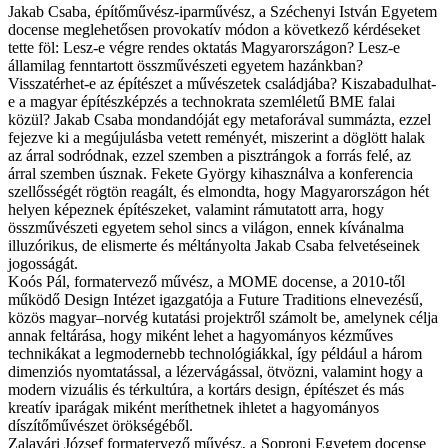
Jakab Csaba, építőművész-iparművész, a Széchenyi István Egyetem
docense meglehetősen provokatív módon a következő kérdéseket
tette föl: Lesz-e végre rendes oktatás Magyarországon? Lesz-e
államilag fenntartott összművészeti egyetem hazánkban?
Visszatérhet-e az építészet a művészetek családjába? Kiszabadulhat-
e a magyar építészképzés a technokrata szemléletű BME falai
közül? Jakab Csaba mondandóját egy metaforával summázta, ezzel
fejezve ki a megújulásba vetett reményét, miszerint a döglött halak
az árral sodródnak, ezzel szemben a pisztrángok a forrás felé, az
árral szemben úsznak. Fekete György kihasználva a konferencia
szellősségét rögtön reagált, és elmondta, hogy Magyarországon hét
helyen képeznek építészeket, valamint rámutatott arra, hogy
összművészeti egyetem sehol sincs a világon, ennek kívánalma
illuzórikus, de elismerte és méltányolta Jakab Csaba felvetéseinek
jogosságát.
Koós Pál, formatervező művész, a MOME docense, a 2010-től
működő Design Intézet igazgatója a Future Traditions elnevezésű,
közös magyar–norvég kutatási projektről számolt be, amelynek célja
annak feltárása, hogy miként lehet a hagyományos kézműves
technikákat a legmodernebb technológiákkal, így például a három
dimenziós nyomtatással, a lézervágással, ötvözni, valamint hogy a
modern vizuális és térkultúra, a kortárs design, építészet és más
kreatív iparágak miként meríthetnek ihletet a hagyományos
díszítőművészet örökségéből.
Zalavári József formatervező művész, a Soproni Egyetem docense