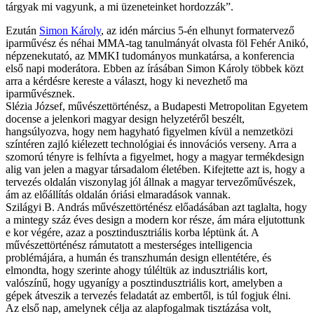
tárgyak mi vagyunk, a mi üzeneteinket hordozzák”.
Ezután
Simon Károly
, az idén március 5-én elhunyt formatervező
iparművész és néhai MMA-tag tanulmányát olvasta föl Fehér Anikó,
népzenekutató, az MMKI tudományos munkatársa, a konferencia
első napi moderátora. Ebben az írásában Simon Károly többek közt
arra a kérdésre kereste a választ, hogy ki nevezhető ma
iparművésznek.
Slézia József, művészettörténész, a Budapesti Metropolitan Egyetem
docense a jelenkori magyar design helyzetéről beszélt,
hangsúlyozva, hogy nem hagyható figyelmen kívül a nemzetközi
színtéren zajló kiélezett technológiai és innovációs verseny. Arra a
szomorú tényre is felhívta a figyelmet, hogy a magyar termékdesign
alig van jelen a magyar társadalom életében. Kifejtette azt is, hogy a
tervezés oldalán viszonylag jól állnak a magyar tervezőművészek,
ám az előállítás oldalán óriási elmaradások vannak.
Szilágyi B. András művészettörténész előadásában azt taglalta, hogy
a mintegy száz éves design a modern kor része, ám mára eljutottunk
e kor végére, azaz a posztindusztriális korba léptünk át. A
művészettörténész rámutatott a mesterséges intelligencia
problémájára, a humán és transzhumán design ellentétére, és
elmondta, hogy szerinte ahogy túléltük az indusztriális kort,
valószínű, hogy ugyanígy a posztindusztriális kort, amelyben a
gépek átveszik a tervezés feladatát az embertől, is túl fogjuk élni.
Az első nap, amelynek célja az alapfogalmak tisztázása volt,