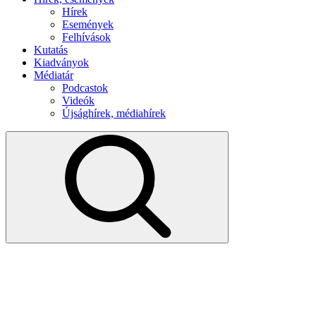
Hírek
Események
Felhívások
Kutatás
Kiadványok
Médiatár
Podcastok
Videók
Újsághírek, médiahírek