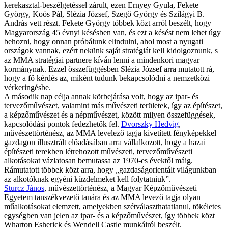
kerekasztal-beszélgetéssel zárult, ezen Ernyey Gyula, Fekete
György, Koós Pál, Slézia József, Szegő György és Szilágyi B.
András vett részt. Fekete György többek közt arról beszélt, hogy
Magyarország 45 évnyi késésben van, és ezt a késést nem lehet úgy
behozni, hogy onnan próbálunk elindulni, ahol most a nyugati
országok vannak, ezért nekünk saját stratégiát kell kidolgoznunk, s
az MMA stratégiai partnere kíván lenni a mindenkori magyar
kormánynak. Ezzel összefüggésben Slézia József arra mutatott rá,
hogy a fő kérdés az, miként tudunk bekapcsolódni a nemzetközi
vérkeringésbe.
A második nap célja annak körbejárása volt, hogy az ipar- és
tervezőművészet, valamint más művészeti területek, így az építészet,
a képzőművészet és a népművészet, között milyen összefüggések,
kapcsolódási pontok fedezhetők fel.
Dvorszky Hedvig
,
művészettörténész, az MMA levelező tagja kivetített fényképekkel
gazdagon illusztrált előadásában arra vállalkozott, hogy a hazai
építészeti terekben létrehozott művészeti, tervezőművészeti
alkotásokat vázlatosan bemutassa az 1970-es évektől máig.
Rámutatott többek közt arra, hogy „gazdaságorientált világunkban
az alkotóknak egyéni küzdelmeket kell folytatniuk”.
Sturcz János
, művészettörténész, a Magyar Képzőművészeti
Egyetem tanszékvezető tanára és az MMA levező tagja olyan
műalkotásokat elemzett, amelyekben szétválaszthatatlanul, tökéletes
egységben van jelen az ipar- és a képzőművészet, így többek közt
Wharton Esherick és Wendell Castle munkáiról beszélt.