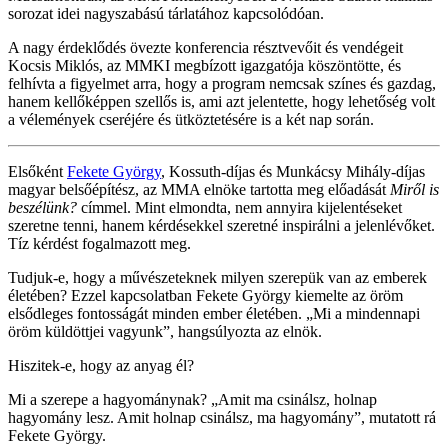
sorozat idei nagyszabású tárlatához kapcsolódóan.
A nagy érdeklődés övezte konferencia résztvevőit és vendégeit
Kocsis Miklós, az MMKI megbízott igazgatója köszöntötte, és
felhívta a figyelmet arra, hogy a program nemcsak színes és gazdag,
hanem kellőképpen szellős is, ami azt jelentette, hogy lehetőség volt
a vélemények cseréjére és ütköztetésére is a két nap során.
Elsőként
Fekete György
, Kossuth-díjas és Munkácsy Mihály-díjas
magyar belsőépítész, az MMA elnöke tartotta meg előadását
Miről is
beszélünk?
címmel. Mint elmondta, nem annyira kijelentéseket
szeretne tenni, hanem kérdésekkel szeretné inspirálni a jelenlévőket.
Tíz kérdést fogalmazott meg.
Tudjuk-e, hogy a művészeteknek milyen szerepük van az emberek
életében? Ezzel kapcsolatban Fekete György kiemelte az öröm
elsődleges fontosságát minden ember életében. „Mi a mindennapi
öröm küldöttjei vagyunk”, hangsúlyozta az elnök.
Hiszitek-e, hogy az anyag él?
Mi a szerepe a hagyománynak? „Amit ma csinálsz, holnap
hagyomány lesz. Amit holnap csinálsz, ma hagyomány”, mutatott rá
Fekete György.