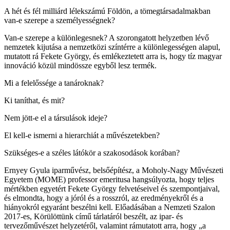
A hét és fél milliárd lélekszámú Földön, a tömegtársadalmakban
van-e szerepe a személyességnek?
Van-e szerepe a különlegesnek? A szorongatott helyzetben lévő
nemzetek kijutása a nemzetközi színtérre a különlegességen alapul,
mutatott rá Fekete György, és emlékeztetett arra is, hogy tíz magyar
innováció közül mindössze egyből lesz termék.
Mi a felelőssége a tanároknak?
Ki taníthat, és mit?
Nem jött-e el a társulások ideje?
El kell-e ismerni a hierarchiát a művészetekben?
Szükséges-e a széles látókör a szakosodások korában?
Ernyey Gyula iparművész, belsőépítész, a Moholy-Nagy Művészeti
Egyetem (MOME) professor emeritusa hangsúlyozta, hogy teljes
mértékben egyetért Fekete György felvetéseivel és szempontjaival,
és elmondta, hogy a jóról és a rosszról, az eredményekről és a
hiányokról egyaránt beszélni kell. Előadásában a Nemzeti Szalon
2017-es, Körülöttünk című tárlatáról beszélt, az ipar- és
tervezőművészet helyzetéről, valamint rámutatott arra, hogy „a