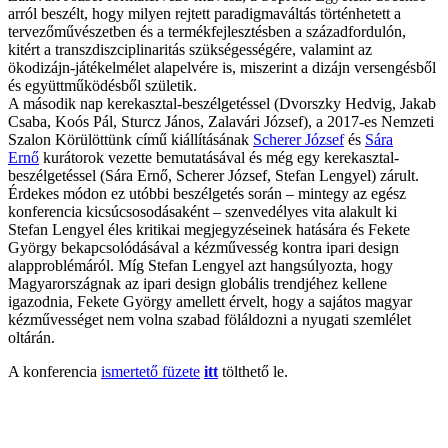
arról beszélt, hogy milyen rejtett paradigmaváltás történhetett a
tervezőművészetben és a termékfejlesztésben a századfordulón,
kitért a transzdiszciplinaritás szükségességére, valamint az
ökodizájn-játékelmélet alapelvére is, miszerint a dizájn versengésből
és együttműködésből születik.
A második nap kerekasztal-beszélgetéssel (Dvorszky Hedvig, Jakab
Csaba, Koós Pál, Sturcz János, Zalavári József), a 2017-es Nemzeti
Szalon Körülöttünk című kiállításának
Scherer József
és
Sára
Ernő
kurátorok vezette bemutatásával és még egy kerekasztal-
beszélgetéssel (Sára Ernő, Scherer József, Stefan Lengyel) zárult.
Érdekes módon ez utóbbi beszélgetés során – mintegy az egész
konferencia kicsúcsosodásaként – szenvedélyes vita alakult ki
Stefan Lengyel éles kritikai megjegyzéseinek hatására és Fekete
György bekapcsolódásával a kézművesség kontra ipari design
alapproblémáról. Míg Stefan Lengyel azt hangsúlyozta, hogy
Magyarországnak az ipari design globális trendjéhez kellene
igazodnia, Fekete György amellett érvelt, hogy a sajátos magyar
kézművességet nem volna szabad föláldozni a nyugati szemlélet
oltárán.
A konferencia
ismertető füzete
itt
tölthető le.