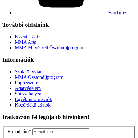
YouTube
További oldalaink
Essentia Artis
MMA Arts
MMA Művészeti Ösztöndíjprogram
Információk
Szakkönyvtár
MMA Ösztöndíjprogram
Impresszum
Adatvédelem
Sütiszabályzat
Egyéb információk
Közérdekű adatok
Iratkozzon fel legújabb híreinkért!
E-mail cím
*