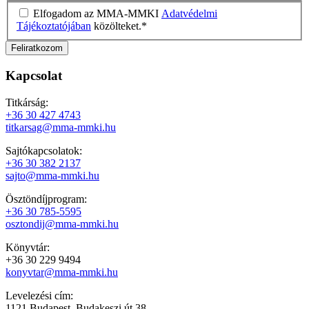
Elfogadom az MMA-MMKI
Adatvédelmi
Tájékoztatójában
közölteket.
*
Kapcsolat
Titkárság:
+36 30 427 4743
titkarsag@mma-mmki.hu
Sajtókapcsolatok:
+36 30 382 2137
sajto@mma-mmki.hu
Ösztöndíjprogram:
+36 30 785-5595
osztondij@mma-mmki.hu
Könyvtár:
+36 30 229 9494
konyvtar@mma-mmki.hu
Levelezési cím:
1121 Budapest, Budakeszi út 38.