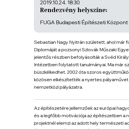
2019.10.24. 18:30
Rendezvény helyszíne:
FUGA Budapesti Építészeti Központ (
Sebastian Nagy Nyitrán született, ahol már fi
Diplomáját a pozsonyi Szlovák Műszaki Egy
jelentős részben befolyásolták a Svéd Királ
Intézetben folytatott tanulmányai. Ma már 
büszkélkedhet. 2002 óta szoros együttműködé
közösen elkészítették a nyertes pályaművet a 
nemzetközi pályázatra.
Az építészetére jellemzőek az európai hagy
és a legfőbb motivációja az építészetben a 
projektnél elemzi az adott hely természeti a