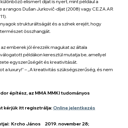
ülönböző elismert díjat is nyert, mint például a
 a rangos Dušan Jurkovič-díjat (2008) vagy CE.ZA.AR
1).
yagok strukturáltságát és a színek erejét, hogy
 természet összhangját.
 az emberek jól érezzék magukat az általa
álogatott példákon keresztül mutatja be, amellyel
szete egyszerűségét és kreativitását.
not a luxury!” – „A kreativitás szükségszerűség, és nem
Andor építész, az MMA MMKI tudományos
 kérjük itt regisztrálja:
Online jelentkezés
ontjai: Krcho János 2019. november 28;