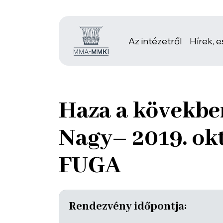
Az intézetről
Hírek, 
Haza a kövekben
Nagy– 2019. okt
FUGA
Rendezvény időpontja: