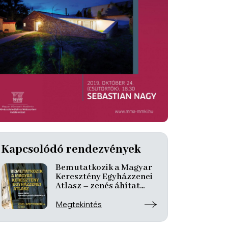
Kapcsolódó rendezvények
Bemutatkozik a Magyar
Keresztény Egyházzenei
Atlasz – zenés áhítat
ismeretterjesztő
előadásokkal
Megtekintés