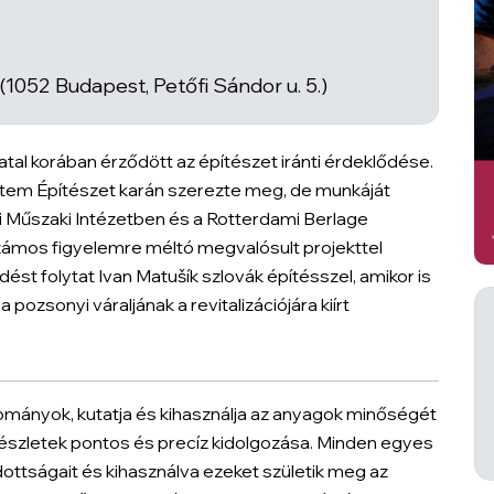
1052 Budapest, Petőfi Sándor u. 5.)
atal korában érződött az építészet iránti érdeklődése.
etem Építészet karán szerezte meg, de munkáját
yi Műszaki Intézetben és a Rotterdami Berlage
számos figyelemre méltó megvalósult projekttel
st folytat Ivan Matušík szlovák építésszel, amikor is
pozsonyi váraljának a revitalizációjára kiírt
ományok, kutatja és kihasználja az anyagok minőségét
részletek pontos és precíz kidolgozása. Minden egyes
dottságait és kihasználva ezeket születik meg az