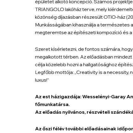
épületet alkotó koncepció. Számos projektje k
TRIANGOLO lakóház terve, mely kiérdemelte
közönség díjazásban részesült OTIO-ház (201
Munkásságában kihasználja a természetes an
megteremtse az építészeti kompozíció és a
Szeret kísérletezni, de fontos számára, hogy
megalkotott térben. Az előadásban mindezt v
célja közelebb hozni a hallgatósághoz építé
Legfőbb mottója: „Creativity is a necessity, 
luxus!”
Az est házigazdája: Wesselényi-Garay 
főmunkatársa.
Az előadás nyilvános, részvételi szándékát
Az őszi félév további előadásainak időp