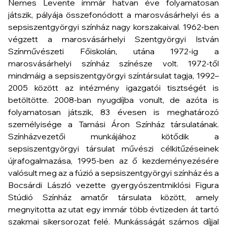
Nemes Levente immár hatvan éve folyamatosan
játszik, pályája összefonódott a marosvásárhelyi és a
sepsiszentgyörgyi színház nagy korszakaival. 1962-ben
végzett a marosvásárhelyi Szentgyörgyi István
Színművészeti Főiskolán, utána 1972-ig a
marosvásárhelyi színház színésze volt. 1972-től
mindmáig a sepsiszentgyörgyi színtársulat tagja, 1992–
2005 között az intézmény igazgatói tisztségét is
betöltötte. 2008-ban nyugdíjba vonult, de azóta is
folyamatosan játszik, 83 évesen is meghatározó
személyisége a Tamási Áron Színház társulatának.
Színházvezetői munkájához kötődik a
sepsiszentgyörgyi társulat művészi célkitűzéseinek
újrafogalmazása, 1995-ben az ő kezdeményezésére
valósult meg az a fúzió a sepsiszentgyörgyi színház és a
Bocsárdi László vezette gyergyószentmiklósi Figura
Stúdió Színház amatőr társulata között, amely
megnyitotta az utat egy immár több évtizeden át tartó
szakmai sikersorozat felé. Munkásságát számos díjjal