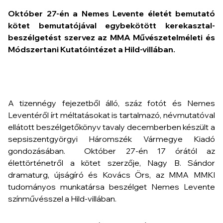
Október 27-én a
Nemes Levente életét bemutató
kötet
bemutatójával egybekötött kerekasztal-
beszélgetést szervez az MMA Művészetelméleti és
Módszertani Kutatóintézet a Hild-villában.
A tizennégy fejezetből álló, száz fotót és Nemes
Leventéről írt méltatásokat is tartalmazó, névmutatóval
ellátott beszélgetőkönyv tavaly decemberben készült a
sepsiszentgyörgyi Háromszék Vármegye Kiadó
gondozásában. Október 27-én 17 órától az
élettörténetről a kötet szerzője, Nagy B. Sándor
dramaturg, újságíró és Kovács Örs, az MMA MMKI
tudományos munkatársa beszélget Nemes Levente
színművésszel a Hild-villában.