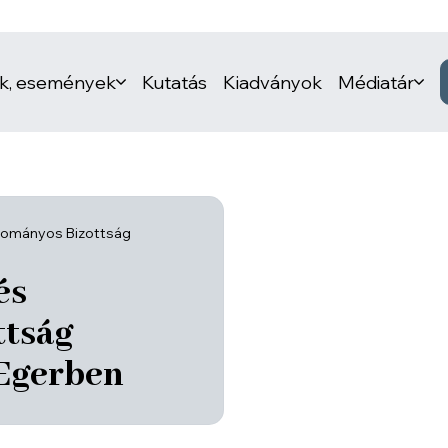
ek, események
Kutatás
Kiadványok
Médiatár
udományos Bizottság
és
ttság
 Egerben