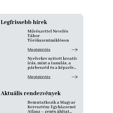
Legfrissebb hírek
Művészettel Nevelés
Tábor
Törökszentmiklóson
Megtekintés
Nyelvekre nyitott kreatív
írás, mint a tanulás, a
párbeszéd és a képzelet
nyitott tere
Megtekintés
Aktuális rendezvények
Bemutatkozik a Magyar
Keresztény Egyházzenei
Atlasz – zenés áhítat