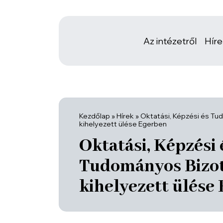
Az intézetről
Hír
Kezdőlap
»
Hírek
»
Oktatási, Képzési és T
kihelyezett ülése Egerben
Oktatási, Képzési 
Tudományos Bizo
kihelyezett ülése