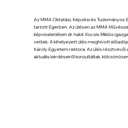
Az MMA Oktatási, Képzési és Tudományos Biz
tartott Egerben. Az ülésen az MMA Művésze
képviseletében dr. habil. Kocsis Miklós igaz
vettek. A kihelyezett ülés meghívott előadój
Károly Egyetem rektora. Az ülés résztvevői
aktuális kérdéseiről konzultáltak, kölcsönö