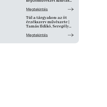
képzőművészet kihívásai
és útkeresése | Csáji
László Koppány, Reining
Megtekintés
Vivien, Szurcsik József
Túl a tárgyakon: az öt
érzékszerv művészete |
Tamás Ildikó, Seregély
Mirtill, Kovách Katalin
Megtekintés