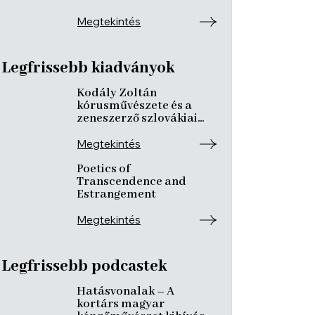
ismeretterjesztő
előadásokkal
Megtekintés
Legfrissebb kiadványok
Kodály Zoltán
kórusművészete és a
zeneszerző szlovákiai
kötődései
Megtekintés
Poetics of
Transcendence and
Estrangement
Megtekintés
Legfrissebb podcastek
Hatásvonalak – A
kortárs magyar