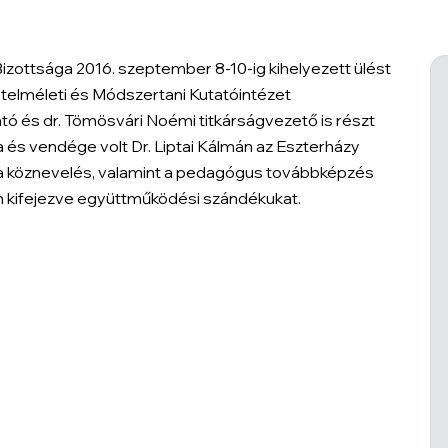
ottsága 2016. szeptember 8-10-ig kihelyezett ülést
telméleti és Módszertani Kutatóintézet
gató és dr. Tömösvári Noémi titkárságvezető is részt
a és vendége volt Dr. Liptai Kálmán az Eszterházy
 a köznevelés, valamint a pedagógus továbbképzés
sen kifejezve együttműködési szándékukat.