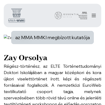
az MMA MMKI megbízott kutatója
Zay Orsolya
Régész-történész, az ELTE Történettudományi
Doktori Iskolájában a magyar középkori és kora
újkori viselettörténet írott, képi és régészeti
forrásaival foglalkozik. A nemzetközi EuroWeb
textilkutató csoport tagja, melynek
szervezésében több rövid távú online és jelenléti
textiltörténeti workshopon és előadás-sorozaton