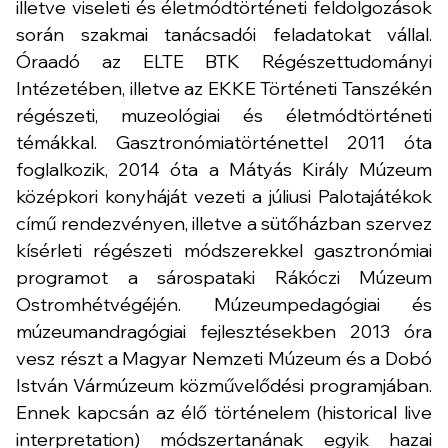
illetve viseleti és életmódtörténeti feldolgozások
során szakmai tanácsadói feladatokat vállal.
Óraadó az ELTE BTK Régészettudományi
Intézetében, illetve az EKKE Történeti Tanszékén
régészeti, muzeológiai és életmódtörténeti
témákkal. Gasztronómiatörténettel 2011 óta
foglalkozik, 2014 óta a Mátyás Király Múzeum
középkori konyháját vezeti a júliusi Palotajátékok
című rendezvényen, illetve a sütőházban szervez
kísérleti régészeti módszerekkel gasztronómiai
programot a sárospataki Rákóczi Múzeum
Ostromhétvégéjén. Múzeumpedagógiai és
múzeumandragógiai fejlesztésekben 2013 óra
vesz részt a Magyar Nemzeti Múzeum és a Dobó
István Vármúzeum közművelődési programjában.
Ennek kapcsán az élő történelem (historical live
interpretation) módszertanának egyik hazai