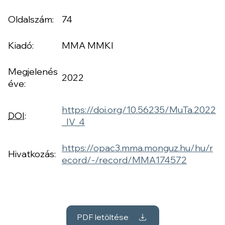
Oldalszám:
74
Kiadó:
MMA MMKI
Megjelenés
2022
éve:
https://doi.org/10.56235/MuTa.2022
DOI
:
_IV_4
https://opac3.mma.monguz.hu/hu/r
Hivatkozás:
ecord/-/record/MMA174572
PDF letöltése