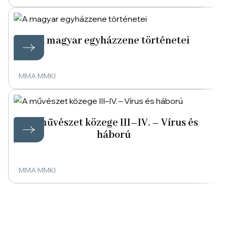
A magyar egyházzene történetei
MMA MMKI
A művészet közege III–IV. – Vírus és
háború
MMA MMKI