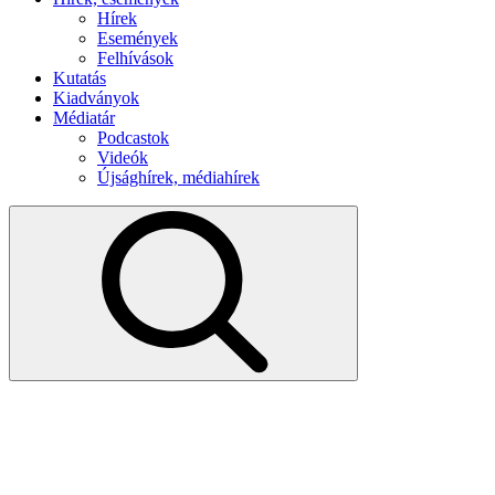
Hírek
Események
Felhívások
Kutatás
Kiadványok
Médiatár
Podcastok
Videók
Újsághírek, médiahírek