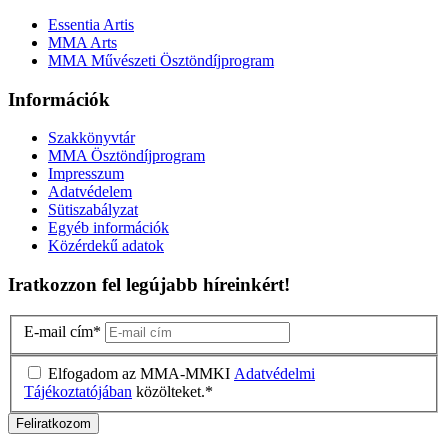
Essentia Artis
MMA Arts
MMA Művészeti Ösztöndíjprogram
Információk
Szakkönyvtár
MMA Ösztöndíjprogram
Impresszum
Adatvédelem
Sütiszabályzat
Egyéb információk
Közérdekű adatok
Iratkozzon fel legújabb híreinkért!
E-mail cím
*
Elfogadom az MMA-MMKI
Adatvédelmi
Tájékoztatójában
közölteket.
*