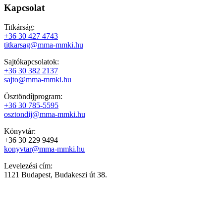
Kapcsolat
Titkárság:
+36 30 427 4743
titkarsag@mma-mmki.hu
Sajtókapcsolatok:
+36 30 382 2137
sajto@mma-mmki.hu
Ösztöndíjprogram:
+36 30 785-5595
osztondij@mma-mmki.hu
Könyvtár:
+36 30 229 9494
konyvtar@mma-mmki.hu
Levelezési cím:
1121 Budapest, Budakeszi út 38.