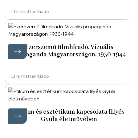
L'Harmattan Kiadó
Ezerszemű filmhíradó. Vizuális
propaganda Magyarországon, 1930-1944
L'Harmattan Kiadó
Etikum és esztétikum kapcsolata Illyés
Gyula életművében