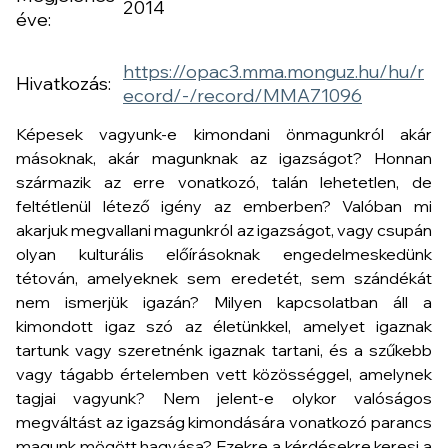
2014
éve:
https://opac3.mma.monguz.hu/hu/r
Hivatkozás:
ecord/-/record/MMA71096
Képesek vagyunk-e kimondani önmagunkról akár
másoknak, akár magunknak az igazságot? Honnan
származik az erre vonatkozó, talán lehetetlen, de
feltétlenül létező igény az emberben? Valóban mi
akarjuk megvallani magunkról az igazságot, vagy csupán
olyan kulturális előírásoknak engedelmeskedünk
tétován, amelyeknek sem eredetét, sem szándékát
nem ismerjük igazán? Milyen kapcsolatban áll a
kimondott igaz szó az életünkkel, amelyet igaznak
tartunk vagy szeretnénk igaznak tartani, és a szűkebb
vagy tágabb értelemben vett közösséggel, amelynek
tagjai vagyunk? Nem jelent-e olykor valóságos
megváltást az igazság kimondására vonatkozó parancs
magunk mögött hagyása? Ezekre a kérdésekre keresi a