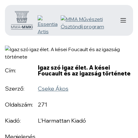
Igaz szó igaz élet. A kései
Cím:
Foucault és az igazság története
Szerző:
Cseke Ákos
Oldalszám:
271
Kiadó:
L'Harmattan Kiadó
Megjelenés