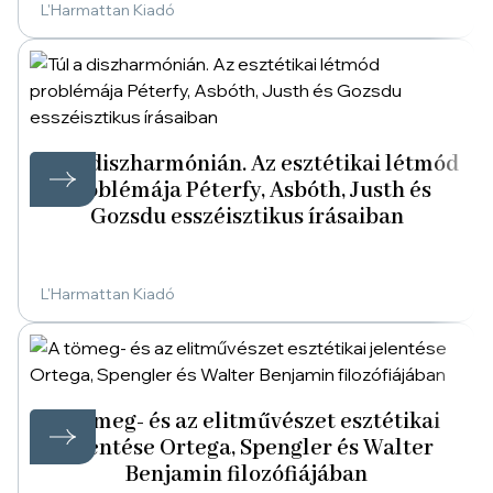
L'Harmattan Kiadó
Túl a diszharmónián. Az esztétikai létmód
problémája Péterfy, Asbóth, Justh és
Gozsdu esszéisztikus írásaiban
L'Harmattan Kiadó
A tömeg- és az elitművészet esztétikai
jelentése Ortega, Spengler és Walter
Benjamin filozófiájában