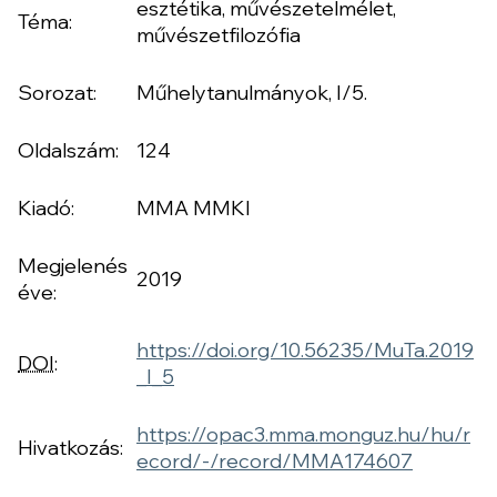
esztétika, művészetelmélet,
Téma:
művészetfilozófia
Sorozat:
Műhelytanulmányok, I/5.
Oldalszám:
124
Kiadó:
MMA MMKI
Megjelenés
2019
éve:
https://doi.org/10.56235/MuTa.2019
DOI
:
_I_5
https://opac3.mma.monguz.hu/hu/r
Hivatkozás:
ecord/-/record/MMA174607