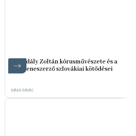
Kodály Zoltán kórusművészete és a
zeneszerző szlovákiai kötődései
MMA MMKI