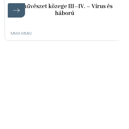
A művészet közege III–IV. – Vírus és
háború
MMA MMKI