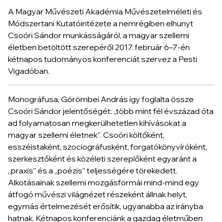
A Magyar Művészeti Akadémia Művészetelméleti és
Módszertani Kutatóintézete a nemrégiben elhunyt
Csoóri Sándor munkásságáról, a magyar szellemi
életben betöltött szerepéről 2017. február 6–7-én
kétnapos tudományos konferenciát szervez a Pesti
Vigadóban.
Monográfusa, Görömbei András így foglalta össze
Csoóri Sándor jelentőségét: „több mint fél évszázad óta
ad folyamatosan megkerülhetetlen kihívásokat a
magyar szellemi életnek”. Csoóri költőként,
esszéistaként, szociográfusként, forgatókönyvíróként,
szerkesztőként és közéleti szereplőként egyaránt a
„praxis” és a „poézis” teljességére törekedett.
Alkotásainak szellemi mozgásformái mind-mind egy
átfogó művészi világnézet részeként állnak helyt,
egymás értelmezését erősítik, ugyanabba az irányba
hatnak. Kétnapos konferenciánk a gazdag életműben