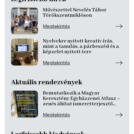
Művészettel Nevelés Tábor
Törökszentmiklóson
Megtekintés
Nyelvekre nyitott kreatív írás,
mint a tanulás, a párbeszéd és a
képzelet nyitott tere
Megtekintés
Aktuális rendezvények
Bemutatkozik a Magyar
Keresztény Egyházzenei Atlasz –
zenés áhítat ismeretterjesztő
előadásokkal
Megtekintés