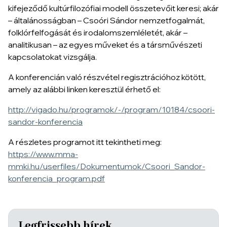
kifejeződő kultúrfilozófiai modell összetevőit keresi; akár
– általánosságban – Csoóri Sándor nemzetfogalmát,
folklórfelfogását és irodalomszemléletét, akár –
analitikusan – az egyes műveket és a társművészeti
kapcsolatokat vizsgálja.
A konferencián való részvétel regisztrációhoz kötött,
amely az alábbi linken keresztül érhető el:
http://vigado.hu/programok/-/program/10184/csoori-
sandor-konferencia
A részletes programot itt tekintheti meg:
https://www.mma-
mmki.hu/userfiles/Dokumentumok/Csoori_Sandor-
konferencia_program.pdf
Legfrissebb hírek