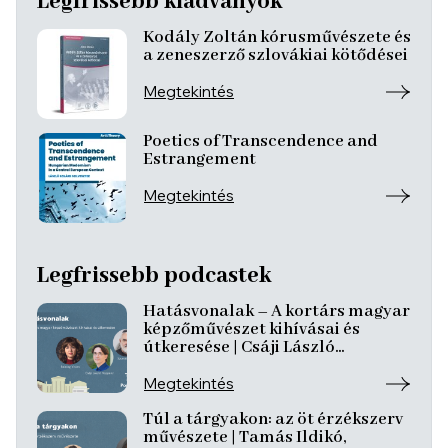
Legfrissebb kiadványok
Kodály Zoltán kórusművészete és
a zeneszerző szlovákiai kötődései
Megtekintés
Poetics of Transcendence and
Estrangement
Megtekintés
Legfrissebb podcastek
Hatásvonalak – A kortárs magyar
képzőművészet kihívásai és
útkeresése | Csáji László
Koppány, Reining Vivien, Szurcsik
József
Megtekintés
Túl a tárgyakon: az öt érzékszerv
művészete | Tamás Ildikó,