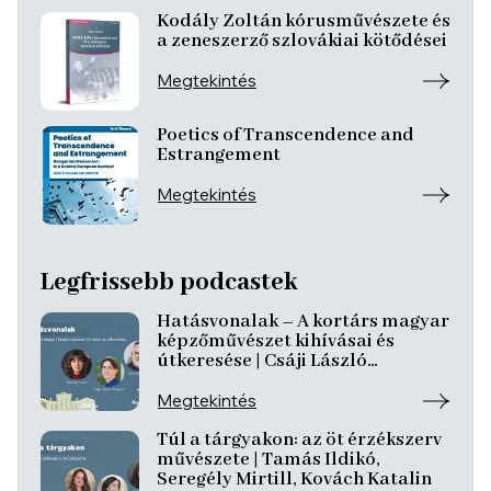
Kodály Zoltán kórusművészete és
a zeneszerző szlovákiai kötődései
Megtekintés
Poetics of Transcendence and
Estrangement
Megtekintés
Legfrissebb podcastek
Hatásvonalak – A kortárs magyar
képzőművészet kihívásai és
útkeresése | Csáji László
Koppány, Reining Vivien, Szurcsik
József
Megtekintés
Túl a tárgyakon: az öt érzékszerv
művészete | Tamás Ildikó,
Seregély Mirtill, Kovách Katalin