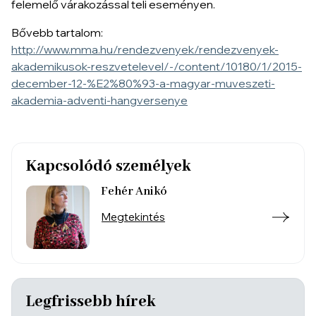
felemelő várakozással teli eseményen.
Bővebb tartalom:
http://www.mma.hu/rendezvenyek/rendezvenyek-
akademikusok-reszvetelevel/-/content/10180/1/2015-
december-12-%E2%80%93-a-magyar-muveszeti-
akademia-adventi-hangversenye
Kapcsolódó személyek
Fehér Anikó
Megtekintés
Legfrissebb hírek