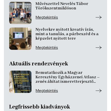
Művészettel Nevelés Tábor
Törökszentmiklóson
Megtekintés
Nyelvekre nyitott kreatív írás,
mint a tanulás, a párbeszéd és a
képzelet nyitott tere
Megtekintés
Aktuális rendezvények
Bemutatkozik a Magyar
Keresztény Egyházzenei Atlasz –
zenés áhítat ismeretterjesztő
előadásokkal
Megtekintés
Legfrissebb kiadványok