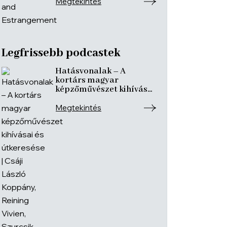
Megtekintés
Legfrissebb podcastek
Hatásvonalak – A
kortárs magyar
képzőművészet kihívásai
és útkeresése | Csáji
László Koppány, Reining
Megtekintés
Vivien, Szurcsik József