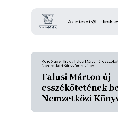
Az intézetről
Hírek, 
Kezdőlap
»
Hírek
»
Falusi Márton új esszék
Nemzetközi Könyvfesztiválon
Falusi Márton új
esszékötetének b
Nemzetközi Könyv