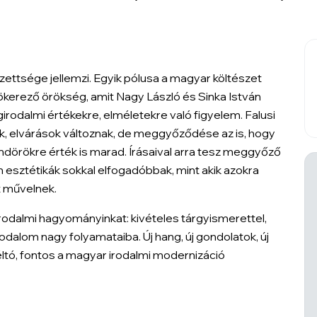
zettsége jellemzi. Egyik pólusa a magyar költészet
erező örökség, amit Nagy László és Sinka István
girodalmi értékekre, elméletekre való figyelem. Falusi
ok, elvárások változnak, de meggyőződése az is, hogy
ndörökre érték is marad. Írásaival arra tesz meggyőző
 esztétikák sokkal elfogadóbbak, mint akik azokra
t művelnek.
 irodalmi hagyományinkat: kivételes tárgyismerettel,
girodalom nagy folyamataiba. Új hang, új gondolatok, új
éltó, fontos a magyar irodalmi modernizáció