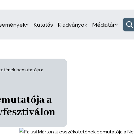
események
Kutatás
Kiadványok
Médiatár
ötetének bemutatója a
emutatója a
fesztiválon