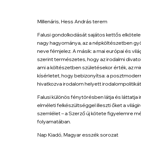
Millenáris, Hess András terem
Falusi gondolkodását sajátos kettős elkötele
nagy hagyománya, az a népköltészetben gyök
neve fémjelez. A másik: a mai európai és vilá
szerint természetes, hogy az irodalmi divat
ami a költészetben születésekor érték, az mi
kísérletet, hogy bebizonyítsa: a posztmodern
hivatkozva irodalom helyett irodalompolitiká
Falusi különös fénytörésben látja és láttatja
elméleti felkészültséggel illeszti őket a vilá
szemlélet – a Szerző új kötete figyelemre m
folyamatában.
Nap Kiadó, Magyar esszék sorozat