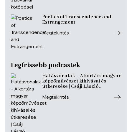
Poetics of Transcendence and
Estrangement
Megtekintés
Legfrissebb podcastek
Hatásvonalak – A kortárs magyar
képzőművészet kihívásai és
útkeresése | Csáji László
Koppány, Reining Vivien, Szurcsik
József
Megtekintés