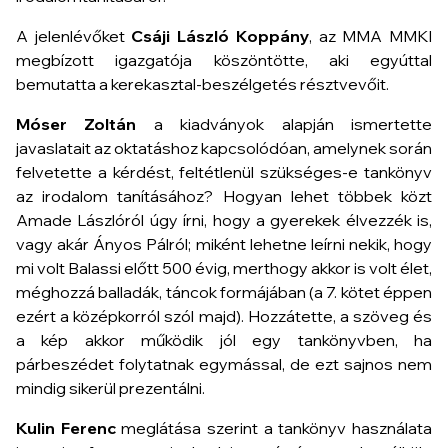
A jelenlévőket
Csáji László Koppány
, az MMA MMKI
megbízott igazgatója köszöntötte, aki egyúttal
bemutatta a kerekasztal-beszélgetés résztvevőit.
Móser Zoltán
a kiadványok alapján ismertette
javaslatait az oktatáshoz kapcsolódóan, amelynek során
felvetette a kérdést, feltétlenül szükséges-e tankönyv
az irodalom tanításához? Hogyan lehet többek közt
Amade Lászlóról úgy írni, hogy a gyerekek élvezzék is,
vagy akár Ányos Pálról; miként lehetne leírni nekik, hogy
mi volt Balassi előtt 500 évig, merthogy akkor is volt élet,
méghozzá balladák, táncok formájában (a 7. kötet éppen
ezért a középkorról szól majd). Hozzátette, a szöveg és
a kép akkor működik jól egy tankönyvben, ha
párbeszédet folytatnak egymással, de ezt sajnos nem
mindig sikerül prezentálni.
Kulin Ferenc
meglátása szerint a tankönyv használata