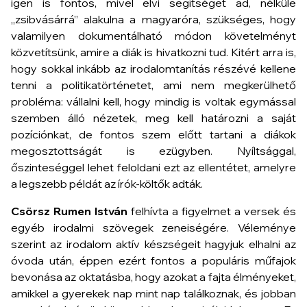
igen is fontos, mivel elvi segítséget ad, nélküle
„zsibvásárrá” alakulna a magyaróra, szükséges, hogy
valamilyen dokumentálható módon követelményt
közvetítsünk, amire a diák is hivatkozni tud. Kitért arra is,
hogy sokkal inkább az irodalomtanítás részévé kellene
tenni a politikatörténetet, ami nem megkerülhető
probléma: vállalni kell, hogy mindig is voltak egymással
szemben álló nézetek, meg kell határozni a saját
pozíciónkat, de fontos szem előtt tartani a diákok
megosztottságát is ezügyben. Nyíltsággal,
őszinteséggel lehet feloldani ezt az ellentétet, amelyre
a legszebb példát az írók-költők adták.
Csörsz Rumen István
felhívta a figyelmet a versek és
egyéb irodalmi szövegek zeneiségére. Véleménye
szerint az irodalom aktív készségeit hagyjuk elhalni az
óvoda után, éppen ezért fontos a populáris műfajok
bevonása az oktatásba, hogy azokat a fajta élményeket,
amikkel a gyerekek nap mint nap találkoznak, és jobban