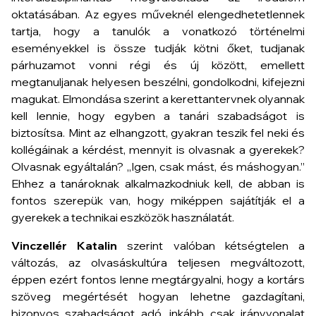
oktatásában. Az egyes műveknél elengedhetetlennek
tartja, hogy a tanulók a vonatkozó történelmi
eseményekkel is össze tudják kötni őket, tudjanak
párhuzamot vonni régi és új között, emellett
megtanuljanak helyesen beszélni, gondolkodni, kifejezni
magukat. Elmondása szerint a kerettantervnek olyannak
kell lennie, hogy egyben a tanári szabadságot is
biztosítsa. Mint az elhangzott, gyakran teszik fel neki és
kollégáinak a kérdést, mennyit is olvasnak a gyerekek?
Olvasnak egyáltalán? „Igen, csak mást, és máshogyan.”
Ehhez a tanároknak alkalmazkodniuk kell, de abban is
fontos szerepük van, hogy miképpen sajátítják el a
gyerekek a technikai eszközök használatát.
Vinczellér Katalin
szerint valóban kétségtelen a
változás, az olvasáskultúra teljesen megváltozott,
éppen ezért fontos lenne megtárgyalni, hogy a kortárs
szöveg megértését hogyan lehetne gazdagítani,
bizonyos szabadságot adó, inkább csak irányvonalat