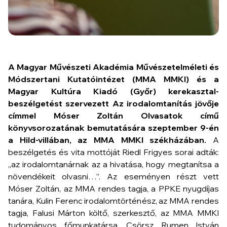
A Magyar Művészeti Akadémia Művészetelméleti és
Módszertani Kutatóintézet (MMA MMKI) és a
Magyar Kultúra Kiadó (Győr) kerekasztal-
beszélgetést szervezett
Az irodalomtanítás jövője
címmel Móser Zoltán
Olvasatok
című
könyvsorozatának bemutatására szeptember 9-én
a Hild-villában, az MMA MMKI székházában.
A
beszélgetés és vita mottóját Riedl Frigyes sorai adták:
„az irodalomtanárnak az a hivatása, hogy megtanítsa a
növendékeit olvasni…”. Az eseményen részt vett
Móser Zoltán, az MMA rendes tagja, a PPKE nyugdíjas
tanára, Kulin Ferenc irodalomtörténész, az MMA rendes
tagja, Falusi Márton költő, szerkesztő, az MMA MMKI
tudományos főmunkatársa, Csörsz Rumen István