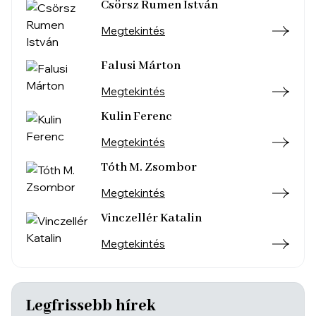
Csörsz Rumen István
Megtekintés
Falusi Márton
Megtekintés
Kulin Ferenc
Megtekintés
Tóth M. Zsombor
Megtekintés
Vinczellér Katalin
Megtekintés
Legfrissebb hírek