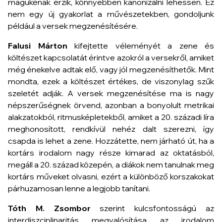
magukénak érzik, könnyebben kanonizálni lehessen. Ez
nem egy új gyakorlat a művészetekben, gondoljunk
például a versek megzenésítésére.
Falusi Márton
kifejtette véleményét a zene és
költészet kapcsolatát érintve azokról a versekről, amiket
még énekelve adtak elő, vagy jól megzenésíthetők. Mint
mondta, ezek a költészet értékes, de viszonylag szűk
szeletét adják. A versek megzenésítése ma is nagy
népszerűségnek örvend, azonban a bonyolult metrikai
alakzatokból, ritmusképletekből, amiket a 20. századi líra
meghonosított, rendkívül nehéz dalt szerezni, így
csapda is lehet a zene. Hozzátette, nem járható út, ha a
kortárs irodalom nagy része kimarad az oktatásból,
megáll a 20. század közepén, a diákok nem tanulnak meg
kortárs műveket olvasni, ezért a különböző korszakokat
párhuzamosan lenne a legjobb tanítani.
Tóth M. Zsombor
szerint kulcsfontosságú az
interdiszciplinaritás megvalósítása az irodalom