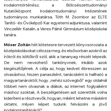
irodalomtörténész, a Bölcsészettudományi
Kutatóközpont Irodalomtudományi Intézetének
tudományos munkatársa, Tóth M. Zsombor az ELTE
Tanító- és Óvóképző Kar egyetemi adjunktusa, valamint
Vinczellér Katalin, a Veres Pálné Gimnázium középiskolai
tanára.
Móser Zoltán
hét kötetesre tervezett könyvsorozata a
középiskolásokat célozza meg, és elsősorban azokról az
írókról és költőkről szól, akik a tananyag részét képezik.
De nem nevezhető tankönyvnek, inkább azok
kiegészítőjének. A célja az, hogy kedvet ébresszen az
olvasáshoz, hiszen panaszként, tanácsként is hallható a
magyartanároktól, hogy „nehéz szövegből” egy oldalnál
többet nem olvasnak a diákok, az internet foglyaiként
máshoz szoktak. A beszélgetésen azt szerették volna
kideríteni a résztvevők, hogyan, miként lehetne másként
oktatni, milyen képet tudunk felvázolni a jövő
irodalomtanításáról?