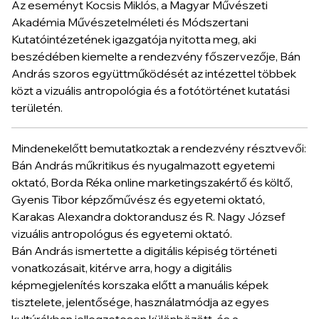
Az eseményt Kocsis Miklós, a Magyar Művészeti
Akadémia Művészetelméleti és Módszertani
Kutatóintézetének igazgatója nyitotta meg, aki
beszédében kiemelte a rendezvény főszervezője, Bán
András szoros együttműködését az intézettel többek
közt a vizuális antropológia és a fotótörténet kutatási
területén.
Mindenekelőtt bemutatkoztak a rendezvény résztvevői:
Bán András műkritikus és nyugalmazott egyetemi
oktató, Borda Réka online marketingszakértő és költő,
Gyenis Tibor képzőművész és egyetemi oktató,
Karakas Alexandra doktorandusz és R. Nagy József
vizuális antropológus és egyetemi oktató.
Bán András ismertette a digitális képiség történeti
vonatkozásait, kitérve arra, hogy a digitális
képmegjelenítés korszaka előtt a manuális képek
tisztelete, jelentősége, használatmódja az egyes