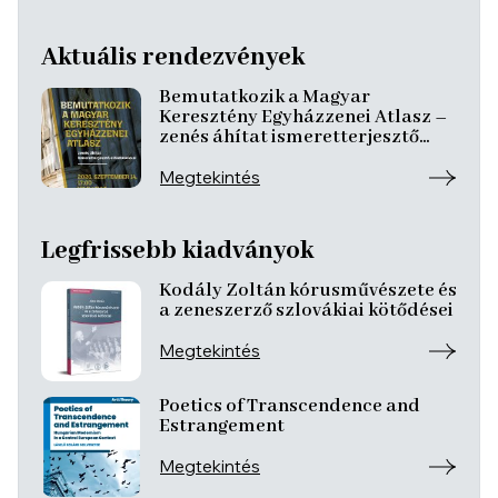
Aktuális rendezvények
Bemutatkozik a Magyar
Keresztény Egyházzenei Atlasz –
zenés áhítat ismeretterjesztő
előadásokkal
Megtekintés
Legfrissebb kiadványok
Kodály Zoltán kórusművészete és
a zeneszerző szlovákiai kötődései
Megtekintés
Poetics of Transcendence and
Estrangement
Megtekintés