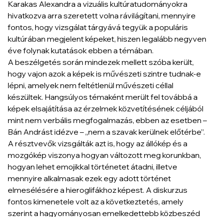
Karakas Alexandra a vizuális kultúratudományokra
hivatkozva arra szeretett volna rávilágítani, mennyire
fontos, hogy vizsgálat tárgyává tegyük a populáris
kultúrában megjelent képeket, hiszen legalább negyven
éve folynak kutatások ebben a témában.
A beszélgetés során mindezek mellett szóba került,
hogy vajon azok a képek is művészeti szintre tudnak-e
lépni, amelyek nem feltétlenül művészeti céllal
készültek. Hangsúlyos témaként merült fel továbbá a
képek elsajátítása az érzelmek közvetítésének céljából
mint nem verbális megfogalmazás, ebben az esetben –
Bán Andrást idézve – „nem a szavak kerülnek előtérbe”.
A résztvevők vizsgálták azt is, hogy az állókép és a
mozgókép viszonya hogyan változott meg korunkban,
hogyan lehet emojikkal történetet átadni, illetve
mennyire alkalmasak ezek egy adott történet
elmesélésére a hieroglifákhoz képest. A diskurzus
fontos kimenetele volt az a következtetés, amely
szerint a hagyományosan emelkedettebb közbeszéd