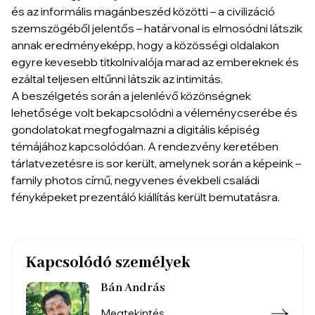
és az informális magánbeszéd közötti – a civilizáció
szemszögéből jelentős – határvonal is elmosódni látszik
annak eredményeképp, hogy a közösségi oldalakon
egyre kevesebb titkolnivalója marad az embereknek és
ezáltal teljesen eltűnni látszik az intimitás.
A beszélgetés során a jelenlévő közönségnek
lehetősége volt bekapcsolódni a véleménycserébe és
gondolatokat megfogalmazni a digitális képiség
témájához kapcsolódóan. A rendezvény keretében
tárlatvezetésre is sor került, amelynek során a képeink –
family photos című, negyvenes évekbeli családi
fényképeket prezentáló kiállítás került bemutatásra.
Kapcsolódó személyek
Bán András
Megtekintés