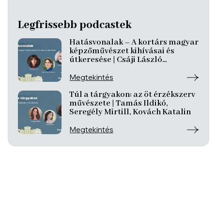
Legfrissebb podcastek
Hatásvonalak – A kortárs magyar
képzőművészet kihívásai és
útkeresése | Csáji László
Koppány, Reining Vivien, Szurcsik
József
Megtekintés
Túl a tárgyakon: az öt érzékszerv
művészete | Tamás Ildikó,
Seregély Mirtill, Kovách Katalin
Megtekintés